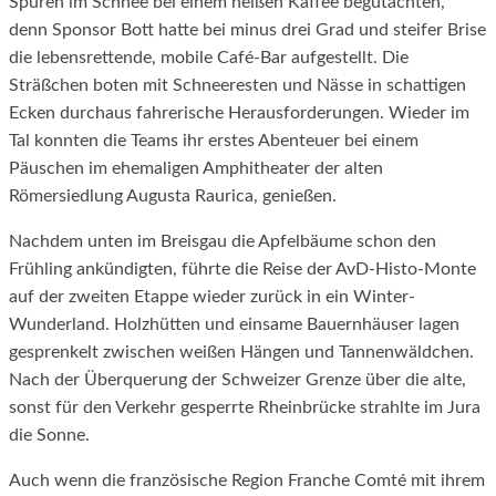
Spuren im Schnee bei einem heißen Kaffee begutachten,
denn Sponsor Bott hatte bei minus drei Grad und steifer Brise
die lebensrettende, mobile Café-Bar aufgestellt. Die
Sträßchen boten mit Schneeresten und Nässe in schattigen
Ecken durchaus fahrerische Herausforderungen. Wieder im
Tal konnten die Teams ihr erstes Abenteuer bei einem
Päuschen im ehemaligen Amphitheater der alten
Römersiedlung Augusta Raurica, genießen.
Nachdem unten im Breisgau die Apfelbäume schon den
Frühling ankündigten, führte die Reise der AvD-Histo-Monte
auf der zweiten Etappe wieder zurück in ein Winter-
Wunderland. Holzhütten und einsame Bauernhäuser lagen
gesprenkelt zwischen weißen Hängen und Tannenwäldchen.
Nach der Überquerung der Schweizer Grenze über die alte,
sonst für den Verkehr gesperrte Rheinbrücke strahlte im Jura
die Sonne.
Auch wenn die französische Region Franche Comté mit ihrem