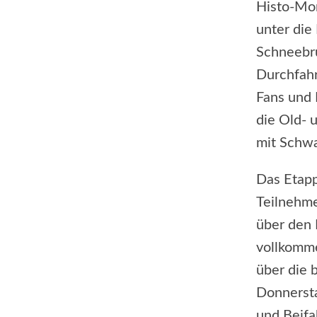
Histo-Mon
unter die
Schneebru
Durchfahr
Fans und 
die Old- 
mit Schw
Das Etapp
Teilnehme
über den 
vollkomme
über die 
Donnersta
und Beifa