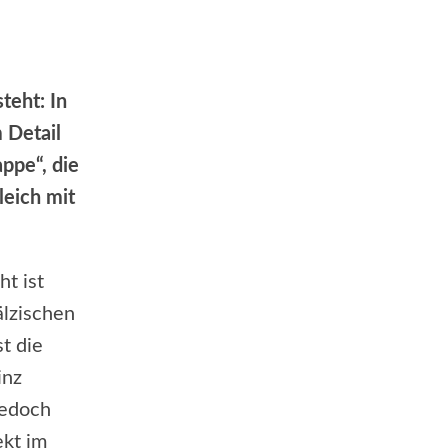
teht: In
 Detail
ppe“, die
leich mit
t ist
älzischen
t die
inz
jedoch
ekt im