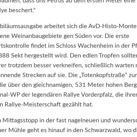
 Daumen, dass uns Petrus ab dem ersten Meter eine 
lye beschert.“
ubiläumsausgabe arbeitet sich die AvD-Histo-Monte
ene Weinanbaugebiete gen Süden vor. Die erste
tskontrolle findet im Schloss Wachenheim in der Pfa
888 Sekt hergestellt wird. Den edlen Tropfen sollte
rer trotzdem besser verkneifen, schließlich warten
annende Strecken auf sie. Die „Totenkopfstraße“ zu
 die über den gleichnamigen, 531 Meter hohen Berg f
inal-WP der legendären Rallye Vorderpfalz, die ihrer
 Rallye-Meisterschaft gezählt hat.
 Mittagsstopp in der fast nagelneuen und wunder
er Mühle geht es hinauf in den Schwarzwald, wo d