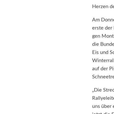
Herzen de
Am Donner
erste der
gen Monte
die Bunde
Eis und S
Winterral
auf der P
Schneetre
„Die Stre
Rallyelei
uns über 