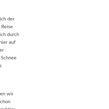
ich der
e Reise
ich durch
hier auf
er
e Schnee
s
den wir
schon