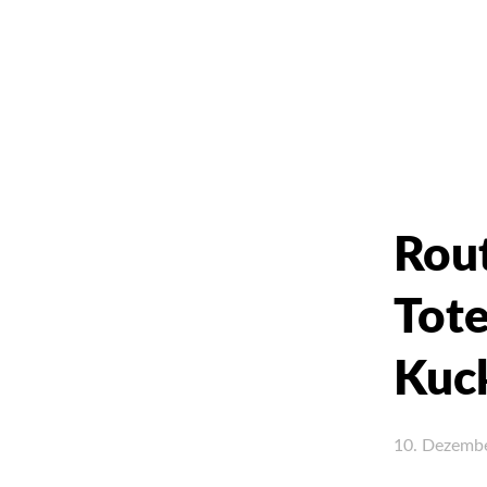
Rout
Tote
Kuc
10. Dezemb