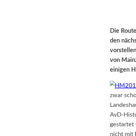
T
Die Route
den nächs
vorstelle
von Mainz
einigen H
zwar scho
Landeshau
AvD-Histo
gestartet
nicht mit