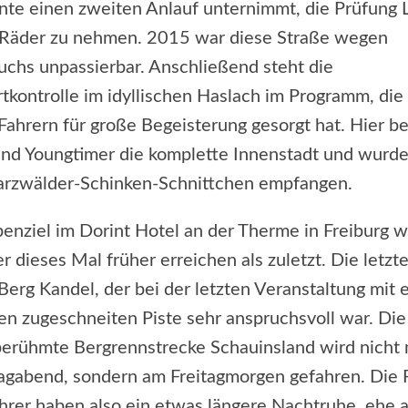
te einen zweiten Anlauf unternimmt, die Prüfung 
 Räder zu nehmen. 2015 war diese Straße wegen
chs unpassierbar. Anschließend steht die
tkontrolle im idyllischen Haslach im Programm, die
Fahrern für große Begeisterung gesorgt hat. Hier b
und Youngtimer die komplette Innenstadt und wurde
arzwälder-Schinken-Schnittchen empfangen.
enziel im Dorint Hotel an der Therme in Freiburg 
r dieses Mal früher erreichen als zuletzt. Die letzt
Berg Kandel, der bei der letzten Veranstaltung mit 
n zugeschneiten Piste sehr anspruchsvoll war. Die
berühmte Bergrennstrecke Schauinsland wird nicht
gabend, sondern am Freitagmorgen gefahren. Die 
hrer haben also ein etwas längere Nachtruhe, ehe 