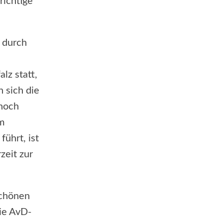
richtige
 durch
lz statt,
n sich die
 noch
m
ührt, ist
zeit zur
schönen
ie AvD-