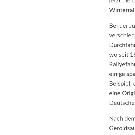
jetzt die
Winterral
Bei der J
verschied
Durchfahr
wo seit 1
Rallyefah
einige sp
Beispiel,
eine Orig
Deutschen
Nach dem
Geroldsau