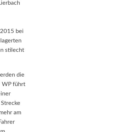
Lierbach
 2015 bei
elagerten
n stilecht
werden die
e WP führt
einer
 Strecke
 mehr am
Fahrer
am