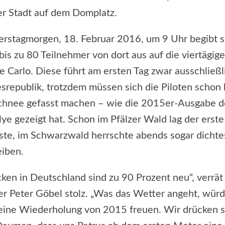
r Stadt auf dem Domplatz.
stagmorgen, 18. Februar 2016, um 9 Uhr begibt s
 bis zu 80 Teilnehmer von dort aus auf die viertägig
 Carlo. Diese führt am ersten Tag zwar ausschließl
srepublik, trotzdem müssen sich die Piloten schon 
chnee gefasst machen – wie die 2015er-Ausgabe d
lye gezeigt hat. Schon im Pfälzer Wald lag der erst
iste, im Schwarzwald herrschte abends sogar dichte
iben.
cken in Deutschland sind zu 90 Prozent neu“, verrät
ter Peter Göbel stolz. „Was das Wetter angeht, wür
eine Wiederholung von 2015 freuen. Wir drücken 