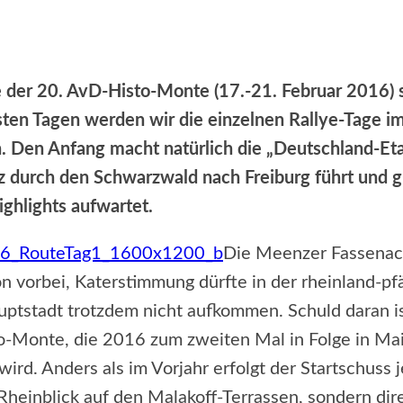
eilen
Facebook
X
WhatsApp
Email
 der 20. AvD-Histo-Monte (17.-21. Februar 2016) s
ten Tagen werden wir die einzelnen Rallye-Tage im
n. Den Anfang macht natürlich die „Deutschland-Eta
 durch den Schwarzwald nach Freiburg führt und g
ighlights aufwartet.
Die Meenzer Fassenach
n vorbei, Katerstimmung dürfte in der rheinland-pf
ptstadt trotzdem nicht aufkommen. Schuld daran is
-Monte, die 2016 zum zweiten Mal in Folge in Ma
 wird. Anders als im Vorjahr erfolgt der Startschuss 
 Rheinblick auf den Malakoff-Terrassen, sondern dir