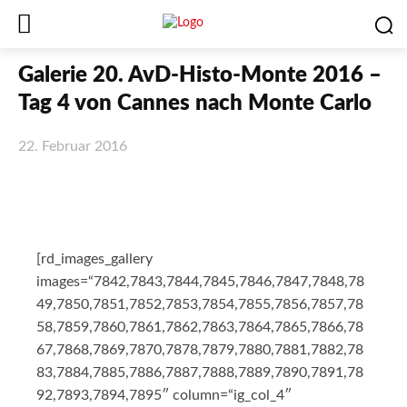
Galerie 20. AvD-Histo-Monte 2016 –
Tag 4 von Cannes nach Monte Carlo
22. Februar 2016
Facebook
X
WhatsApp
Email
[rd_images_gallery
images=“7842,7843,7844,7845,7846,7847,7848,78
49,7850,7851,7852,7853,7854,7855,7856,7857,78
58,7859,7860,7861,7862,7863,7864,7865,7866,78
67,7868,7869,7870,7878,7879,7880,7881,7882,78
83,7884,7885,7886,7887,7888,7889,7890,7891,78
92,7893,7894,7895″ column=“ig_col_4″