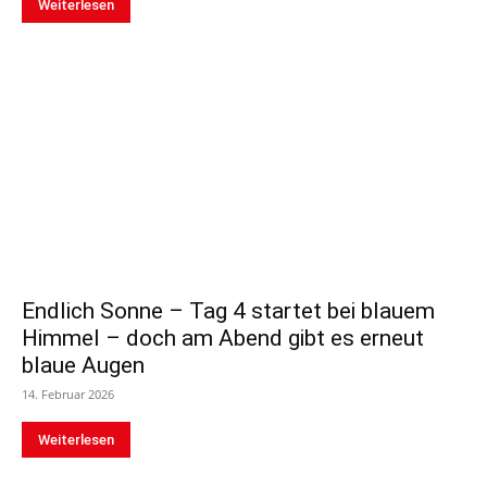
Weiterlesen
Endlich Sonne – Tag 4 startet bei blauem
Himmel – doch am Abend gibt es erneut
blaue Augen
14. Februar 2026
Weiterlesen