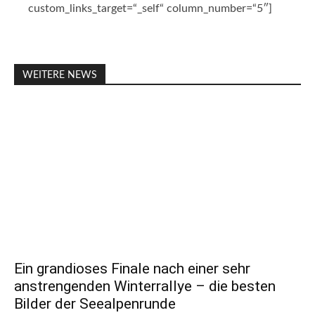
custom_links_target=“_self“ column_number=“5″]
WEITERE NEWS
Ein grandioses Finale nach einer sehr
anstrengenden Winterrallye – die besten
Bilder der Seealpenrunde