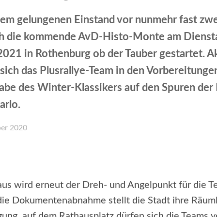
em gelungenen Einstand vor nunmehr fast zwe
ch die kommende AvD-Histo-Monte am Diensta
2021 in Rothenburg ob der Tauber gestartet. Ak
 sich das Plusrallye-Team in den Vorbereitungen
abe des Winter-Klassikers auf den Spuren der 
rlo.
ber 2020
Facebook
X
WhatsApp
Email
us wird erneut der Dreh- und Angelpunkt für die T
 die Dokumentenabnahme stellt die Stadt ihre Räum
gung, auf dem Rathausplatz dürfen sich die Teams 