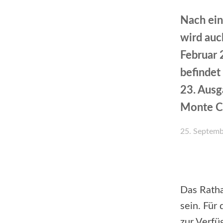
Nach ein
wird au
Februar 
befindet
23. Ausg
Monte Ca
25. Septem
Teilen
Das Ratha
sein. Für
zur Verfü