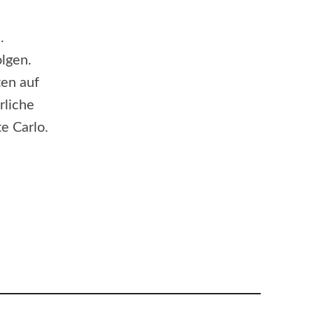
.
lgen.
ten auf
rliche
e Carlo.