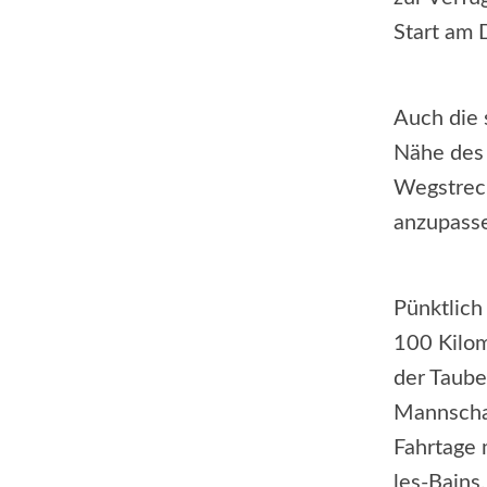
Start am 
Auch die 
Nähe des 
Wegstreck
anzupass
Pünktlich
100 Kilom
der Taube
Mannschaf
Fahrtage 
les-Bains