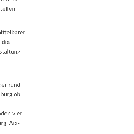
tellen.
ittelbarer
 die
staltung
der rund
nburg ob
den vier
rg, Aix-