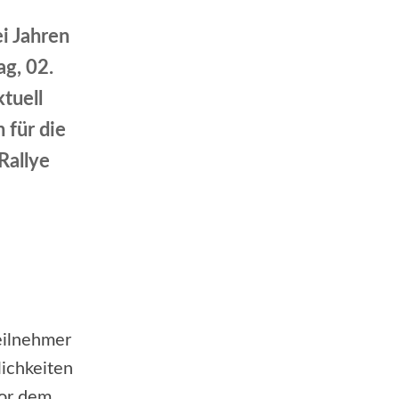
i Jahren
g, 02.
tuell
 für die
Rallye
eilnehmer
lichkeiten
vor dem