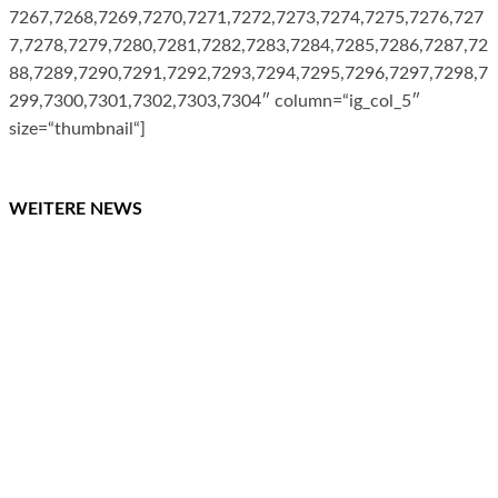
7267,7268,7269,7270,7271,7272,7273,7274,7275,7276,727
7,7278,7279,7280,7281,7282,7283,7284,7285,7286,7287,72
88,7289,7290,7291,7292,7293,7294,7295,7296,7297,7298,7
299,7300,7301,7302,7303,7304″ column=“ig_col_5″
size=“thumbnail“]
WEITERE NEWS