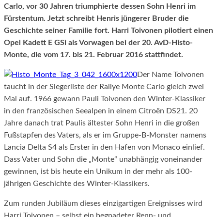
Carlo, vor 30 Jahren triumphierte dessen Sohn Henri im
Fürstentum. Jetzt schreibt Henris jüngerer Bruder die
Geschichte seiner Familie fort. Harri Toivonen pilotiert einen
Opel Kadett E GSi als Vorwagen bei der 20. AvD-Histo-
Monte, die vom 17. bis 21. Februar 2016 stattfindet.
Der Name Toivonen
taucht in der Siegerliste der Rallye Monte Carlo gleich zwei
Mal auf. 1966 gewann Pauli Toivonen den Winter-Klassiker
in den französischen Seealpen in einem Citroën DS21. 20
Jahre danach trat Paulis ältester Sohn Henri in die großen
Fußstapfen des Vaters, als er im Gruppe-B-Monster namens
Lancia Delta S4 als Erster in den Hafen von Monaco einlief.
Dass Vater und Sohn die „Monte“ unabhängig voneinander
gewinnen, ist bis heute ein Unikum in der mehr als 100-
jährigen Geschichte des Winter-Klassikers.
Zum runden Jubiläum dieses einzigartigen Ereignisses wird
Harri Toivonen – selbst ein begnadeter Renn- und