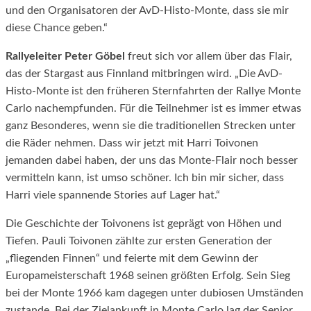
und den Organisatoren der AvD-Histo-Monte, dass sie mir
diese Chance geben.“
Rallyeleiter Peter Göbel
freut sich vor allem über das Flair,
das der Stargast aus Finnland mitbringen wird. „Die AvD-
Histo-Monte ist den früheren Sternfahrten der Rallye Monte
Carlo nachempfunden. Für die Teilnehmer ist es immer etwas
ganz Besonderes, wenn sie die traditionellen Strecken unter
die Räder nehmen. Dass wir jetzt mit Harri Toivonen
jemanden dabei haben, der uns das Monte-Flair noch besser
vermitteln kann, ist umso schöner. Ich bin mir sicher, dass
Harri viele spannende Stories auf Lager hat.“
Die Geschichte der Toivonens ist geprägt von Höhen und
Tiefen. Pauli Toivonen zählte zur ersten Generation der
„fliegenden Finnen“ und feierte mit dem Gewinn der
Europameisterschaft 1968 seinen größten Erfolg. Sein Sieg
bei der Monte 1966 kam dagegen unter dubiosen Umständen
zustande. Bei der Zielankunft in Monte Carlo lag der Senior