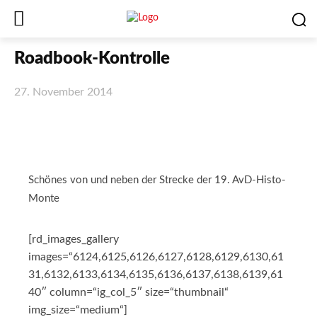
Roadbook-Kontrolle
27. November 2014
Facebook
X
WhatsApp
Email
Schönes von und neben der Strecke der 19. AvD-Histo-
Monte
[rd_images_gallery
images=“6124,6125,6126,6127,6128,6129,6130,61
31,6132,6133,6134,6135,6136,6137,6138,6139,61
40″ column=“ig_col_5″ size=“thumbnail“
img_size=“medium“]