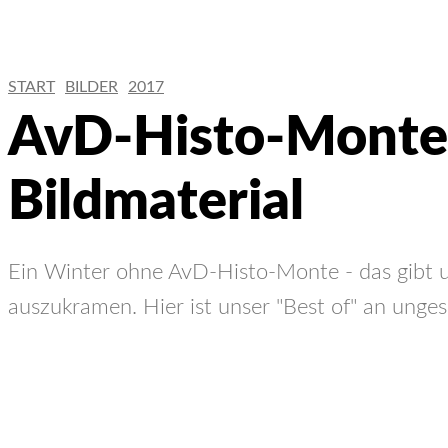
START
BILDER
2017
AvD-Histo-Monte
Bildmaterial
Ein Winter ohne AvD-Histo-Monte - das gibt un
auszukramen. Hier ist unser "Best of" an ung
FACEBOOK
X
WHATSAPP
EMAIL