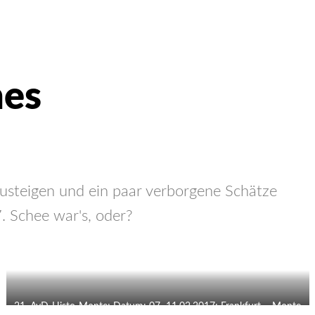
nes
zusteigen und ein paar verborgene Schätze
. Schee war's, oder?
21. AvD-Histo-Monte; Datum: 07.-11.02.2017; Frankfurt – Monte