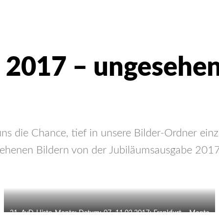
 2017 – ungesehe
s die Chance, tief in unsere Bilder-Ordner ein
esehenen Bildern von der Jubiläumsausgabe 2017
21. AvD-Histo-Monte; Datum: 07.-11.02.2017; Frankfurt – Monte