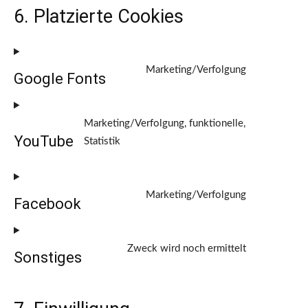
6. Platzierte Cookies
Marketing/Verfolgung
Google Fonts
Consent
to
service
Marketing/Verfolgung, funktionelle,
YouTube
google-
Statistik
Consent
fonts
to
service
Marketing/Verfolgung
Facebook
youtube
Consent
to
service
Zweck wird noch ermittelt
Sonstiges
facebook
Consent
to
service