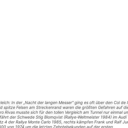
leich: In der „Nacht der langen Messer“ ging es oft über den Col de
nd spitze Felsen am Streckenrand waren die größten Gefahren auf di
uro Rivas musste sich für den tollen Vergleich am Tunnel nur einmal 
d fährt der Schwede Stig Blomqvist (Rallye-Weltmeister 1984) im Audi
atz 4 der Rallye Monte Carlo 1985, rechts kämpfen Frank und Ralf Ju
300 von 1974 um die letzten Zehntelsekunden auf der ersten