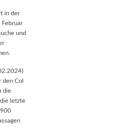
 in der
. Februar
suche und
er
nen.
.02.2024)
r den Col
h die
die letzte
1900
Passagen