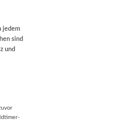
n jedem
hen sind
iz und
zuvor
ldtimer-