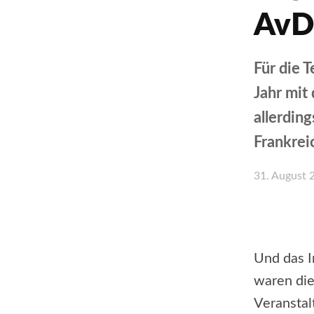
AvD
Für die 
Jahr mit
allerdin
Frankrei
31. August 
Teilen
Und das I
waren die
Veranstalt