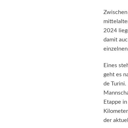
Zwischen 
mittelalt
2024 lieg
damit auc
einzelnen
Eines ste
geht es n
de Turini.
Mannschaf
Etappe in
Kilometer
der aktue