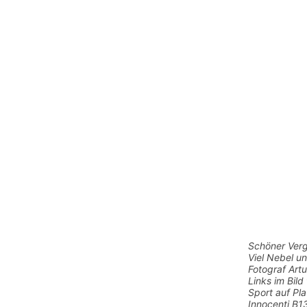
Schöner Verg
Viel Nebel u
Fotograf Art
Links im Bil
Sport auf Pl
Innocenti B1