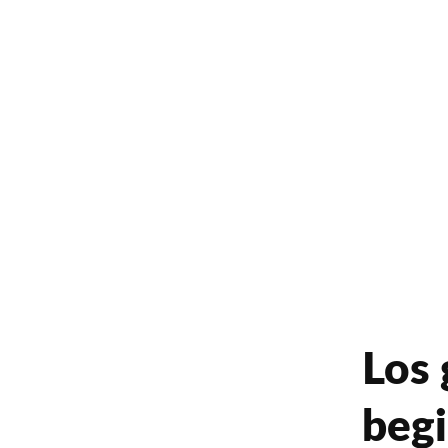
Los 
begi