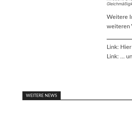
Gleichmäßigk
Weitere I
weiteren 
Link: Hie
Link: … 
WEITERE NEWS