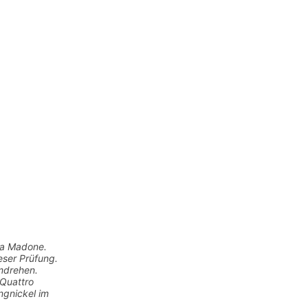
 la Madone.
eser Prüfung.
umdrehen.
 Quattro
ngnickel im